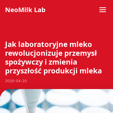
NeoMilk Lab
Jak laboratoryjne mleko
rewolucjonizuje przemysł
spożywczy i zmienia
przyszłość produkcji mleka
2026-04-20